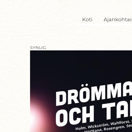
TryckeriTeatern
Koti
Ajankohtai
SYNLIG