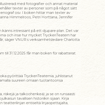
 illustrerad med fotografier och annat material
nnehåller texter av personer som på något sätt
scenograf osv. I boken hittar man texter av
Sanna Himmelroos, Petri Horttana, Jennifer
n känns intressant på ett djupare plan. Det var
externa och inse hur mycket TryckeriTeatern har
 år, säger VNUR:s verksamhetsledare Charlotta
m till 31.12.2025 får man boken för rabatterat
ka pyörittää TryckeriTeaternia, juhlistanut
stamalla suureen omaan tuotantoonsa
, riskejä ja talkoohenkeä) ja se on runsaasti
kaisun tavallisen historiikin sijaan. Kirja
 teatterilinjan entiseltä linjaopettajalta,