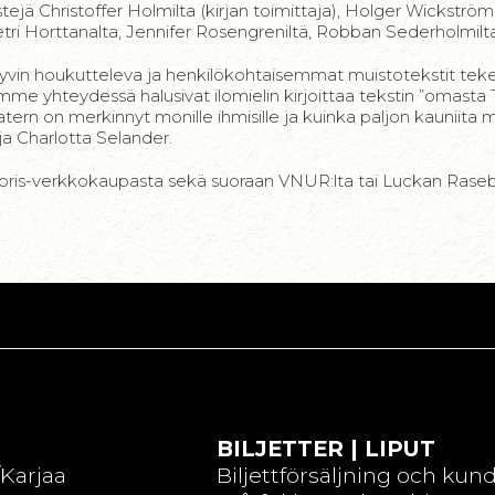
ekstejä Christoffer Holmilta (kirjan toimittaja), Holger Wickströmi
tri Horttanalta, Jennifer Rosengreniltä, Robban Sederholmilta,
ti hyvin houkutteleva ja henkilökohtaisemmat muistotekstit teke
limme yhteydessä halusivat ilomielin kirjoittaa tekstin ”omasta 
ern on merkinnyt monille ihmisille ja kuinka paljon kauniita mui
a Charlotta Selander.
libris-verkkokaupasta sekä suoraan VNUR:lta tai Luckan Rasebor
BILJETTER | LIPUT
/Karjaa
Biljettförsäljning och kun