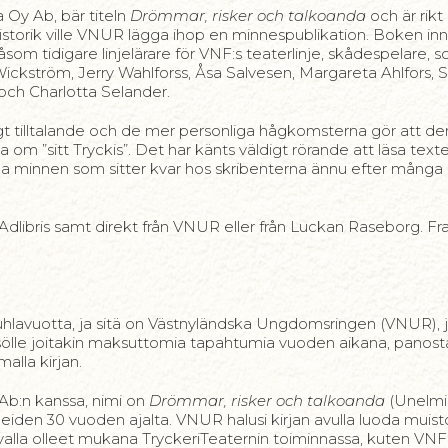
 Oy Ab, bär titeln
Drömmar, risker och talkoanda
och är rikt
t historik ville VNUR lägga ihop en minnespublikation. Boken i
åsom tidigare linjelärare för VNF:s teaterlinje, skådespelare, 
Wickström, Jerry Wahlforss, Åsa Salvesen, Margareta Ahlfors, 
ch Charlotta Selander.
digt tilltalande och de mer personliga hågkomsterna gör att de
kriva om ”sitt Tryckis”. Det har känts väldigt rörande att läsa t
a minnen som sitter kvar hos skribenterna ännu efter många
 Adlibris samt direkt från VNUR eller från Luckan Raseborg. Fra
hlavuotta, ja sitä on Västnyländska Ungdomsringen (VNUR), jo
eisölle joitakin maksuttomia tapahtumia vuoden aikana, pano
alla kirjan.
y Ab:n kanssa, nimi on
Drömmar, risker och talkoanda
(Unelmia
neiden 30 vuoden ajalta. VNUR halusi kirjan avulla luoda muistojul
tavalla olleet mukana TryckeriTeaternin toiminnassa, kuten VNF:n