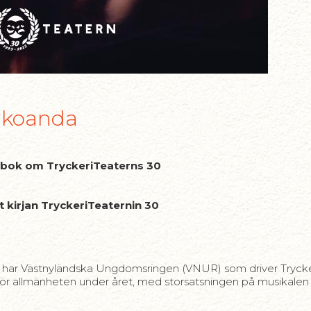
alkoanda
 bok om TryckeriTeaterns 30
 kirjan TryckeriTeaternin 30
h det har Västnyländska Ungdomsringen (VNUR) som driver Try
 för allmänheten under året, med storsatsningen på musikale