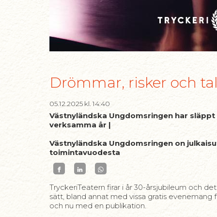
Drömmar, risker och t
05.12.2025
kl. 14:40
Västnyländska Ungdomsringen har släppt
verksamma år |
Västnyländska Ungdomsringen on julkaisut
toimintavuodesta
TryckeriTeatern firar i år 30-årsjubileum oc
sätt, bland annat med vissa gratis evenemang
och nu med en publikation.