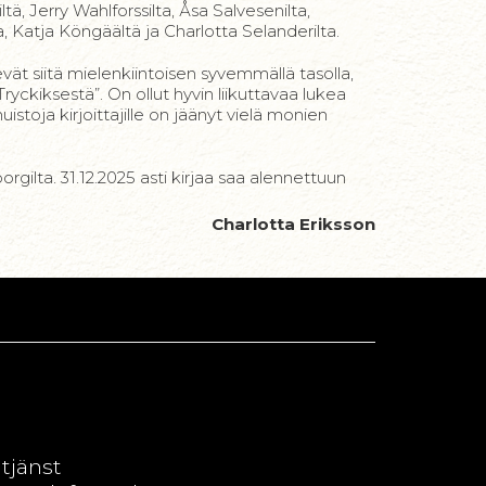
ltä, Jerry Wahlforssilta, Åsa Salvesenilta,
 Katja Köngäältä ja Charlotta Selanderilta.
vät siitä mielenkiintoisen syvemmällä tasolla,
Tryckiksestä”. On ollut hyvin liikuttavaa lukea
stoja kirjoittajille on jäänyt vielä monien
gilta. 31.12.2025 asti kirjaa saa alennettuun
Charlotta Eriksson
dtjänst