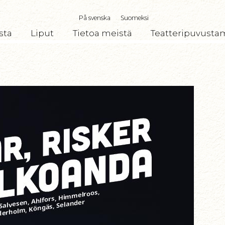
På svenska
Suomeksi
sta
Liput
Tietoa meistä
Teatteripuvusta