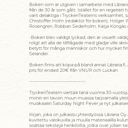
Boken som är utgiven i samarbete med Libraria
från de 30 år som gått. Istället för en regelrät
varit delaktiga i TryckeriTeaterns verksamhet, s
Christoffer Holm (redaktör för boken), Holger 
Rosengren, Robban Sederholm, Katja Köngäs o
-Boken blev väldigt lyckad; den är visuellt väl
roligt att alla de tillfrågade med glädje ville s
betytt för många människor och hur mycket fin
Selander.
Boken finns att köpa på bland annat Libraria.fi,
pris för endast 20€ från VNUR och Luckan.
---------------------------------
TryckeriTeatern viettää tänä vuonna 30-vuotisju
monin eri tavoin, muun muassa tarjoamalla yl
musikaaliin Saturday Night Fever ja nyt julkaisem
Kirjan, joka on julkaistu yhteistyössä Libraria O
kuvitettu valokuvilla ja muulla materiaalilla kulu
sisältää tekstejä henkilöiltä, jotka ovat jollain 