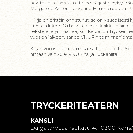
näyttelijöiltä, lavastajalta jne. Kirjasta löytyy t
Margareta Ahlforsilta, Sanna Himmelroosilta, Pe
-Kirja on erittäin onnistunut; se on visuaalises
kun sitä lukee. Oli hauskaa, että kaikki, joihin o
tekstejä ja ymmärtää, kuinka paljon TryckeriTeat
vuosien jälkeen, sanoo VNUR:n toiminnanjohtaj
Kirjan voi ostaa muun muassa Libraria.fi:stä, Ad
hintaan vain 20 € VNUR:lta ja Luckanilta.
TRYCKERITEATERN
KANSLI
Dalgatan/Laaksokatu 4, 10300 Karis