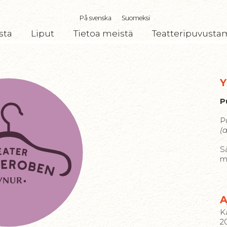
På svenska
Suomeksi
sta
Liput
Tietoa meistä
Teatteripuvusta
Y
P
P
(a
S
m
A
K
20