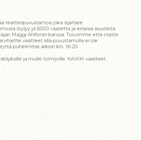
ä teatteripuvustamoa joka sijaitsee
osta löytyy yli 6000 vaatetta ja erilaisia asusteita.
tajan Maggi Ahlforsin kanssa. Toivomme että otatte
itsette vaatteet sillä puvustamolla ei ole
eyttä puhelimitse arkisin klo. 16-20.
istyksille ja muille toimijoille. KAIKKI vaatteet