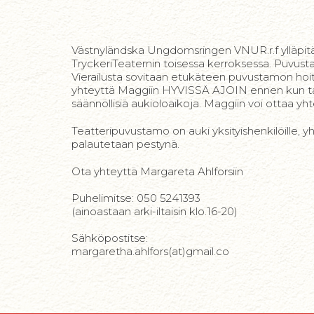
Västnyländska Ungdomsringen VNUR.r.f ylläpitä
TryckeriTeaternin toisessa kerroksessa. Puvustam
Vierailusta sovitaan etukäteen puvustamon hoi
yhteyttä Maggiin HYVISSÄ AJOIN ennen kun tarv
säännöllisiä aukioloaikoja. Maggiin voi ottaa yht
Teatteripuvustamo on auki yksityishenkilöille, yhd
palautetaan pestynä.
Ota yhteyttä Margareta Ahlforsiin
Puhelimitse: 050 5241393
(ainoastaan arki-iltaisin klo.16-20)
Sähköpostitse:
margaretha.ahlfors(at)gmail.co