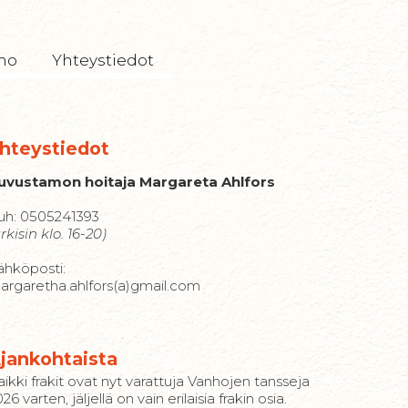
mo
Yhteystiedot
hteystiedot
uvustamon hoitaja Margareta Ahlfors
uh: 0505241393
rkisin klo. 16-20)
ähköposti:
argaretha.ahlfors(a)gmail.com
jankohtaista
aikki frakit ovat nyt varattuja Vanhojen tansseja
26 varten, jäljellä on vain erilaisia frakin osia.