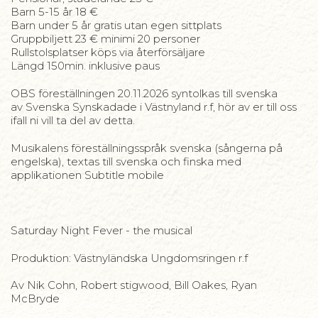
Barn 5-15 år 18 €
Barn under 5 år gratis utan egen sittplats
Gruppbiljett 23 € minimi 20 personer
Rullstolsplatser köps via återförsäljare
Längd 150min. inklusive paus
OBS föreställningen 20.11.2026 syntolkas till svenska
av Svenska Synskadade i Västnyland r.f, hör av er till oss
ifall ni vill ta del av detta.
Musikalens föreställningsspråk svenska (sångerna på
engelska), textas till svenska och finska med
applikationen Subtitle mobile
Saturday Night Fever - the musical
Produktion: Västnyländska Ungdomsringen r.f
Av Nik Cohn, Robert stigwood, Bill Oakes, Ryan
McBryde