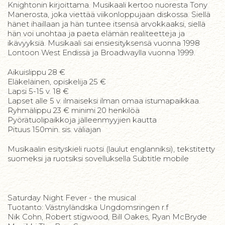
Knightonin kirjoittama. Musikaali kertoo nuoresta Tony
Manerosta, joka viettää viikonloppujaan diskossa. Siellä
hänet ihaillaan ja hän tuntee itsensä arvokkaaksi, siellä
hän voi unohtaa ja paeta elämän realiteetteja ja
ikävyyksiä. Musikaali sai ensiesityksensä vuonna 1998
Lontoon West Endissä ja Broadwaylla vuonna 1999.
Aikuislippu 28 €
Eläkeläinen, opiskelija 25 €
Lapsi 5-15 v. 18 €
Lapset alle 5 v. ilmaiseksi ilman omaa istumapaikkaa.
Ryhmälippu 23 € minimi 20 henkilöä
Pyörätuolipaikkoja jälleenmyyjien kautta
Pituus 150min. sis. väliajan
Musikaalin esityskieli ruotsi (laulut englanniksi), tekstitetty
suomeksi ja ruotsiksi sovelluksella Subtitle mobile
Saturday Night Fever - the musical
Tuotanto: Västnyländska Ungdomsringen r.f
Nik Cohn, Robert stigwood, Bill Oakes, Ryan McBryde