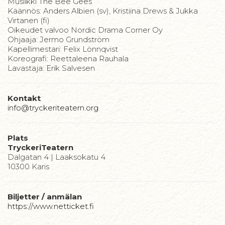
Musiikki The Bee Gees
Käännös: Anders Albien (sv), Kristiina Drews & Jukka
Virtanen (fi)
Oikeudet valvoo Nordic Drama Corner Oy
Ohjaaja: Jermo Grundström
Kapellimestari: Felix Lönnqvist
Koreografi: Reettaleena Rauhala
​Lavastaja: Erik Salvesen
Kontakt
info@tryckeriteatern.org
Plats
TryckeriTeatern
Dalgatan 4 | Laaksokatu 4
10300 Karis
Biljetter / anmälan
https://www.netticket.fi