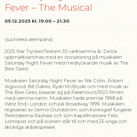
Fever – The Musical
05.12.2025 kl. 19.00 – 21.30
(suomeksi alempana)
2025 firar TryckeriTeatern 30 verksamma år. Detta
uppmärksammas med en storsatsning på musikalen
Saturday Night Fever med medryckande musik av The
Bee Gees!
Musikalen Saturday Night Fever av Nik Cohn, Robert
stigwood, Bill Oakes, Ryan McBryde och med musik av
The Bee Gees, baserar sig på Paramount/RSO filmen
med samma namn. Musikalen hade premiär 1998 på
West End i London och på Broadway 1999. Musikalen
regisseras av Jermo Grundström, som koreograf fungerar
Reettaleena Rauhala och som kapellmästare Felix
Lönnqvist och på scenen står till och med 25 ivriga och
skickliga skådespelare.