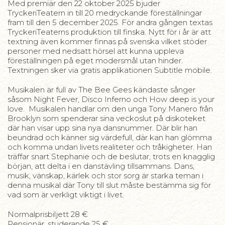
Med premiär den 22 oktober 2025 bjuder
TryckeriTeatern in till 20 medryckande föreställningar
fram till den 5 december 2025. För andra gången textas
TryckeriTeaterns produktion till finska. Nytt för i år är att
textning även kommer finnas på svenska vilket stöder
personer med nedsatt hörsel att kunna uppleva
föreställningen på eget modersmål utan hinder.
Textningen sker via gratis applikationen Subtitle mobile.
Musikalen är full av The Bee Gees kändaste sånger
såsom Night Fever, Disco Inferno och How deep is your
love. Musikalen handlar om den unga Tony Manero från
Brooklyn som spenderar sina veckoslut på diskoteket
där han visar upp sina nya dansnummer. Där blir han
beundrad och känner sig värdefull, där kan han glömma
och komma undan livets realiteter och tråkigheter. Han
träffar snart Stephanie och de beslutar, trots en knagglig
början, att delta i en danstävling tillsammans. Dans,
musik, vänskap, kärlek och stor sorg är starka teman i
denna musikal där Tony till slut måste bestämma sig för
vad som är verkligt viktigt i livet.
Normalprisbiljett 28 €
Pensionär, studerande 25 €