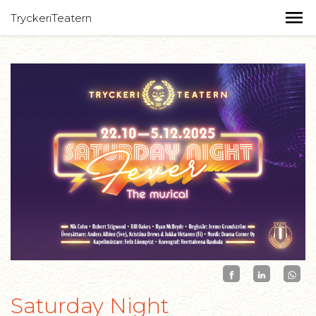
TryckeriTeatern
Saturday Night