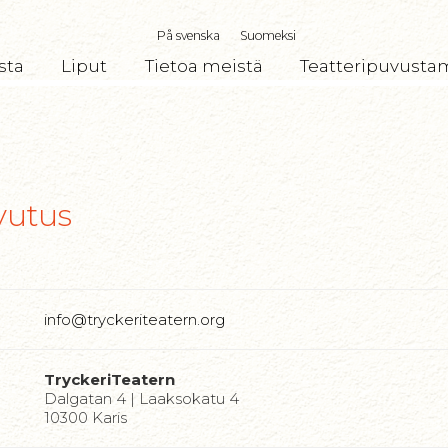
På svenska
Suomeksi
sta
Liput
Tietoa meistä
Teatteripuvusta
vutus
info@tryckeriteatern.org
TryckeriTeatern
Dalgatan 4 | Laaksokatu 4
10300 Karis