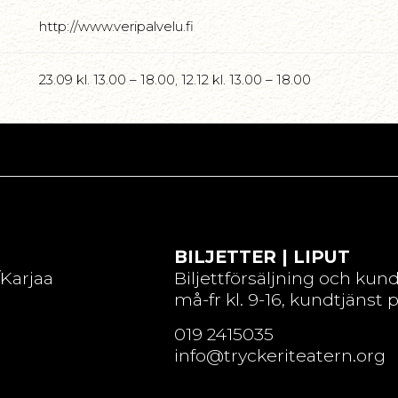
http://www.veripalvelu.fi
23.09 kl. 13.00 – 18.00
,
12.12 kl. 13.00 – 18.00
BILJETTER | LIPUT
/Karjaa
Biljettförsäljning och kun
må-fr kl. 9-16, kundtjänst 
019 2415035
info@tryckeriteatern.org