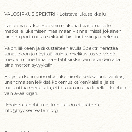
-----------------------------
VALOSIRKUS SPEKTRI - Loistava lukuseikkailu
Lähde Valosirkus Spektrin mukana taianomaiselle
matkalle lukemisen maailmaan – sinne, missä jokainen
kirja on portti uusiin seikkailuihin, tunteisiin ja unelmiin.
Valon, liikkeen ja sirkustaiteen avulla Spektri herättää
sanat eloon ja näyttää, kuinka mielikuvitus voi viedä
meidät minne tahansa – tähtikirkkaiden taivaiden alta
aina merten syvyyksiin.
Esitys on kunnianosoitus lukemiselle seikkailuna: värikäs,
unenomaisen leikkisä kokemus kaikenikäisille, ja se
muistuttaa meitä siitä, että taika on aina lähellä – kunhan
vain avaa kirjan.
Ilmainen tapahtuma, ilmoittaudu etukäteen
info@tryckeriteatern.org