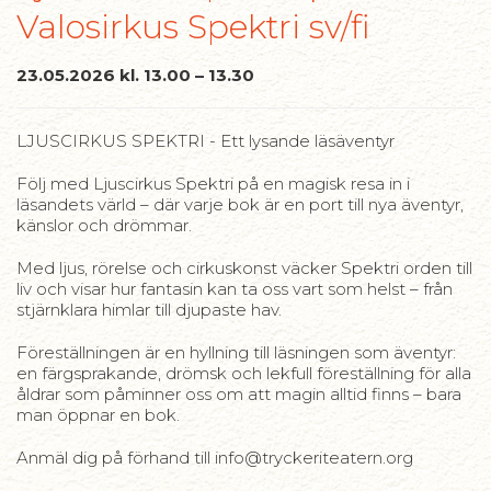
Valosirkus Spektri sv/fi
23.05.2026 kl. 13.00 – 13.30
LJUSCIRKUS SPEKTRI - Ett lysande läsäventyr
Följ med Ljuscirkus Spektri på en magisk resa in i
läsandets värld – där varje bok är en port till nya äventyr,
känslor och drömmar.
Med ljus, rörelse och cirkuskonst väcker Spektri orden till
liv och visar hur fantasin kan ta oss vart som helst – från
stjärnklara himlar till djupaste hav.
Föreställningen är en hyllning till läsningen som äventyr:
en färgsprakande, drömsk och lekfull föreställning för alla
åldrar som påminner oss om att magin alltid finns – bara
man öppnar en bok.
Anmäl dig på förhand till info@tryckeriteatern.org