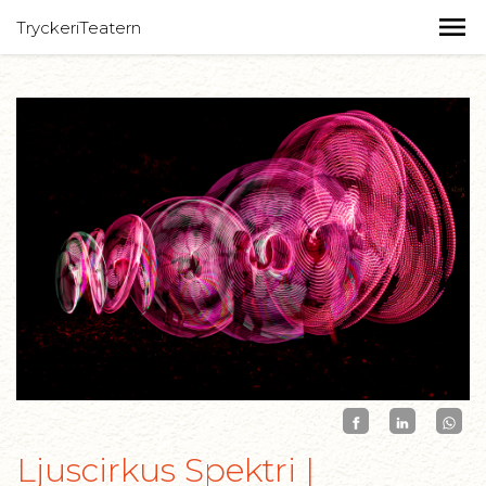
TryckeriTeatern
Ljuscirkus Spektri |