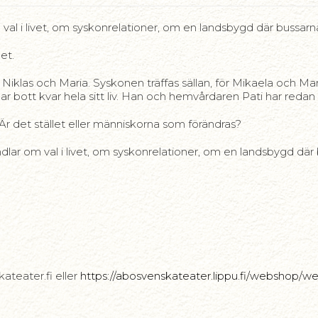
l i livet, om syskonrelationer, om en landsbygd där bussarna 
et.
 Niklas och Maria. Syskonen träffas sällan, för Mikaela och Ma
r bott kvar hela sitt liv. Han och hemvårdaren Pati har redan
 Är det stället eller människorna som förändras?
lar om val i livet, om syskonrelationer, om en landsbygd där 
ateater.fi eller
https://abosvenskateater.lippu.fi/webshop/we