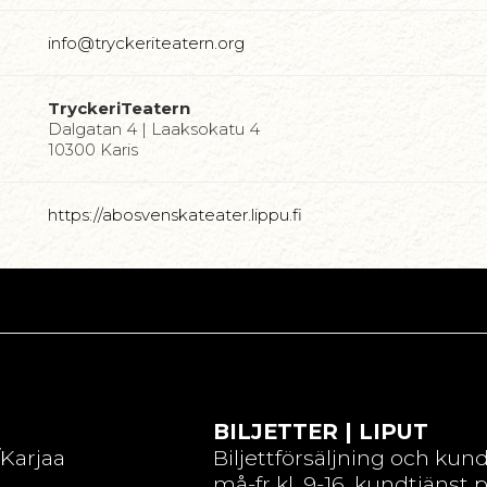
info@tryckeriteatern.org
TryckeriTeatern
Dalgatan 4 | Laaksokatu 4
10300 Karis
https://abosvenskateater.lippu.fi
BILJETTER | LIPUT
/Karjaa
Biljettförsäljning och kun
må-fr kl. 9-16, kundtjänst 