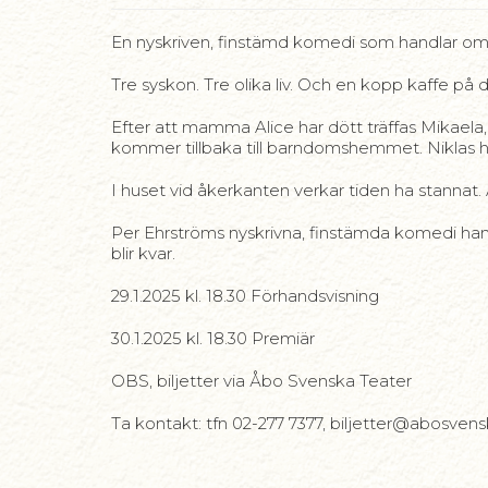
En nyskriven, finstämd komedi som handlar om va
Tre syskon. Tre olika liv. Och en kopp kaffe på d
Efter att mamma Alice har dött träffas Mikaela,
kommer tillbaka till barndomshemmet. Niklas ha
I huset vid åkerkanten verkar tiden ha stannat.
Per Ehrströms nyskrivna, finstämda komedi hand
blir kvar.
29.1.2025 kl. 18.30 Förhandsvisning
30.1.2025 kl. 18.30 Premiär
OBS, biljetter via Åbo Svenska Teater
Ta kontakt: tfn 02-277 7377, biljetter@abosvensk