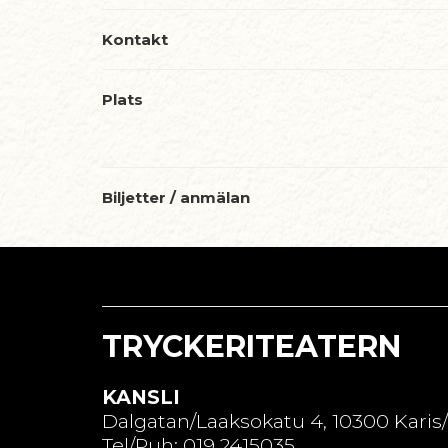
Kontakt
Plats
Biljetter / anmälan
TRYCKERITEATERN
KANSLI
Dalgatan/Laaksokatu 4, 10300 Karis
Tel/Puh: 019 2415035