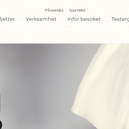
På svenska
Suomeksi
ljetter
Verksamhet
Inför besöket
Teater