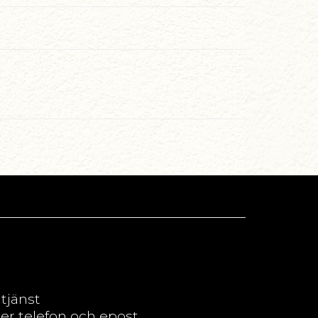
dtjänst
per telefon och epost