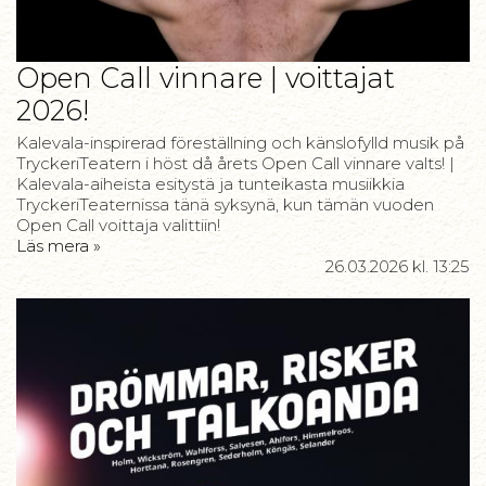
Open Call vinnare | voittajat
2026!
Kalevala-inspirerad föreställning och känslofylld musik på
TryckeriTeatern i höst då årets Open Call vinnare valts! |
Kalevala-aiheista esitystä ja tunteikasta musiikkia
TryckeriTeaternissa tänä syksynä, kun tämän vuoden
Open Call voittaja valittiin!
Läs mera »
26.03.2026
kl. 13:25