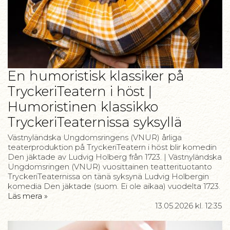
En humoristisk klassiker på
TryckeriTeatern i höst |
Humoristinen klassikko
TryckeriTeaternissa syksyllä
Västnyländska Ungdomsringens (VNUR) årliga
teaterproduktion på TryckeriTeatern i höst blir komedin
Den jäktade av Ludvig Holberg från 1723. | Västnyländska
Ungdomsringen (VNUR) vuosittainen teatterituotanto
TryckeriTeaternissa on tänä syksynä Ludvig Holbergin
komedia Den jäktade (suom. Ei ole aikaa) vuodelta 1723.
Läs mera »
13.05.2026
kl. 12:35