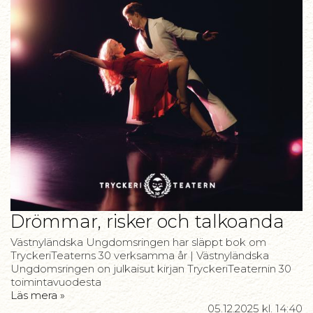
Drömmar, risker och talkoanda
Västnyländska Ungdomsringen har släppt bok om
TryckeriTeaterns 30 verksamma år | Västnyländska
Ungdomsringen on julkaisut kirjan TryckeriTeaternin 30
toimintavuodesta
Läs mera »
05.12.2025
kl. 14:40