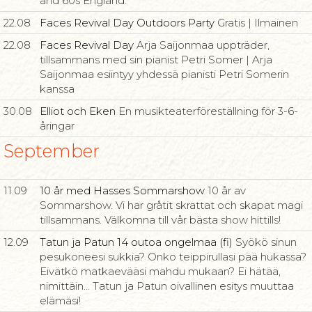
and 60s England.
22.08
Faces Revival Day Outdoors Party
Gratis | Ilmainen
22.08
Faces Revival Day
Arja Saijonmaa uppträder,
tillsammans med sin pianist Petri Somer | Arja
Saijonmaa esiintyy yhdessä pianisti Petri Somerin
kanssa
30.08
Elliot och Eken
En musikteaterföreställning för 3-6-
åringar
September
11.09
10 år med Hasses Sommarshow
10 år av
Sommarshow. Vi har gråtit skrattat och skapat magi
tillsammans. Välkomna till vår bästa show hittills!
12.09
Tatun ja Patun 14 outoa ongelmaa (fi)
Syökö sinun
pesukoneesi sukkia? Onko teippirullasi pää hukassa?
Eivätkö matkaevääsi mahdu mukaan? Ei hätää,
nimittäin… Tatun ja Patun oivallinen esitys muuttaa
elämäsi!