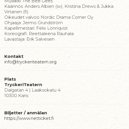
Musiikki The Bee Gees
Käännös: Anders Albien (sv), Kristiina Drews & Jukka
Virtanen (fi)
Oikeudet valvoo Nordic Drama Corner Oy
Ohjaaja: Jermo Grundström
Kapellimestari: Felix Lönnqvist
Koreografi: Reettaleena Rauhala
​Lavastaja: Erik Salvesen
Kontakt
info@tryckeriteatern.org
Plats
TryckeriTeatern
Dalgatan 4 | Laaksokatu 4
10300 Karis
Biljetter / anmälan
https://www.netticket.fi