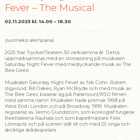
Fever – The Musical
02.11.2025 kl. 14.00 – 16.30
(suomeksi alempana)
2025 firar TryckeriTeatern 30 verksamma år. Detta
uppmärksammas med en storsatsning på musikalen
Saturday Night Fever med medryckande musik av The
Bee Gees!
Musikalen Saturday Night Fever av Nik Cohn, Robert
stigwood, Bill Oakes, Ryan McBryde och med musik av
The Bee Gees, baserar sig på Paramount/RSO filmen
med samma namn. Musikalen hade premiär 1998 på
West End i London och på Broadway 1999. Musikalen
regisseras av Jermo Grundström, som koreograf fungerar
Reettaleena Rauhala och som kapellmästare Felix
Lönnqvist och på scenen står till och med 25 ivriga och
skickliga skådespelare.