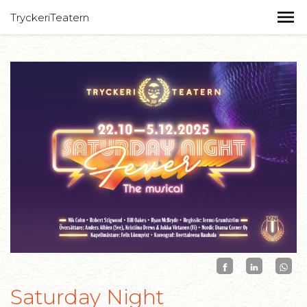
TryckeriTeatern
Saturday Night