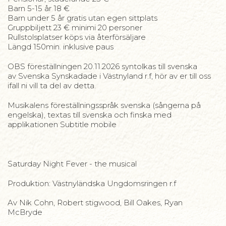
Barn 5-15 år 18 €
Barn under 5 år gratis utan egen sittplats
Gruppbiljett 23 € minimi 20 personer
Rullstolsplatser köps via återförsäljare
Längd 150min. inklusive paus
OBS föreställningen 20.11.2026 syntolkas till svenska
av Svenska Synskadade i Västnyland r.f, hör av er till oss
ifall ni vill ta del av detta.
Musikalens föreställningsspråk svenska (sångerna på
engelska), textas till svenska och finska med
applikationen Subtitle mobile
Saturday Night Fever - the musical
Produktion: Västnyländska Ungdomsringen r.f
Av Nik Cohn, Robert stigwood, Bill Oakes, Ryan
McBryde