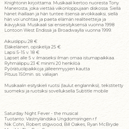
Knightonin kirjoittama. Musikaali kertoo nuoresta Tony
Manerosta, joka viettää viikonloppujaan diskossa. Siellä
hänet ihaillaan ja hän tuntee itsensä arvokkaaksi, siellä
hän voi unohtaa ja paeta elämän realiteetteja ja
ikävyyksiä. Musikaali sai ensiesityksensä vuonna 1998
Lontoon West Endissä ja Broadwaylla vuonna 1999.
Aikuislippu 28 €
Eläkeläinen, opiskelija 25 €
Lapsi 5-15 v. 18 €
Lapset alle 5 v. ilmaiseksi ilman omaa istumapaikkaa.
Ryhmälippu 23 € minimi 20 henkilöä
Pyörätuolipaikkoja jälleenmyyjien kautta
Pituus 150min. sis. väliajan
Musikaalin esityskieli ruotsi (laulut englanniksi), tekstitetty
suomeksi ja ruotsiksi sovelluksella Subtitle mobile
Saturday Night Fever - the musical
Tuotanto: Västnyländska Ungdomsringen r.f
Nik Cohn, Robert stigwood, Bill Oakes, Ryan McBryde