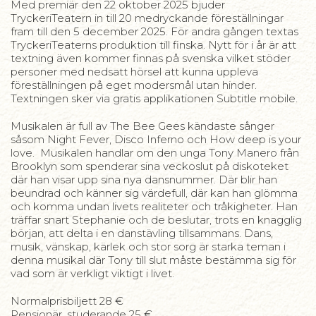
Med premiär den 22 oktober 2025 bjuder
TryckeriTeatern in till 20 medryckande föreställningar
fram till den 5 december 2025. För andra gången textas
TryckeriTeaterns produktion till finska. Nytt för i år är att
textning även kommer finnas på svenska vilket stöder
personer med nedsatt hörsel att kunna uppleva
föreställningen på eget modersmål utan hinder.
Textningen sker via gratis applikationen Subtitle mobile.
Musikalen är full av The Bee Gees kändaste sånger
såsom Night Fever, Disco Inferno och How deep is your
love. Musikalen handlar om den unga Tony Manero från
Brooklyn som spenderar sina veckoslut på diskoteket
där han visar upp sina nya dansnummer. Där blir han
beundrad och känner sig värdefull, där kan han glömma
och komma undan livets realiteter och tråkigheter. Han
träffar snart Stephanie och de beslutar, trots en knagglig
början, att delta i en danstävling tillsammans. Dans,
musik, vänskap, kärlek och stor sorg är starka teman i
denna musikal där Tony till slut måste bestämma sig för
vad som är verkligt viktigt i livet.
Normalprisbiljett 28 €
Pensionär, studerande 25 €