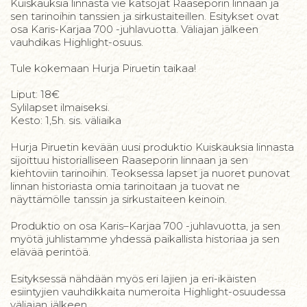
Kuiskauksia linnasta vie katsojat Raaseporin linnaan ja
sen tarinoihin tanssien ja sirkustaiteillen. Esitykset ovat
osa Karis-Karjaa 700 -juhlavuotta. Väliajan jälkeen
vauhdikas Highlight-osuus.
Tule kokemaan Hurja Piruetin taikaa!
Liput: 18€
Sylilapset ilmaiseksi.
Kesto: 1,5h. sis. väliaika
Hurja Piruetin kevään uusi produktio Kuiskauksia linnasta
sijoittuu historialliseen Raaseporin linnaan ja sen
kiehtoviin tarinoihin. Teoksessa lapset ja nuoret punovat
linnan historiasta omia tarinoitaan ja tuovat ne
näyttämölle tanssin ja sirkustaiteen keinoin.
Produktio on osa Karis–Karjaa 700 -juhlavuotta, ja sen
myötä juhlistamme yhdessä paikallista historiaa ja sen
elävää perintöä.
Esityksessä nähdään myös eri lajien ja eri-ikäisten
esiintyjien vauhdikkaita numeroita Highlight-osuudessa
väliajan jälkeen.