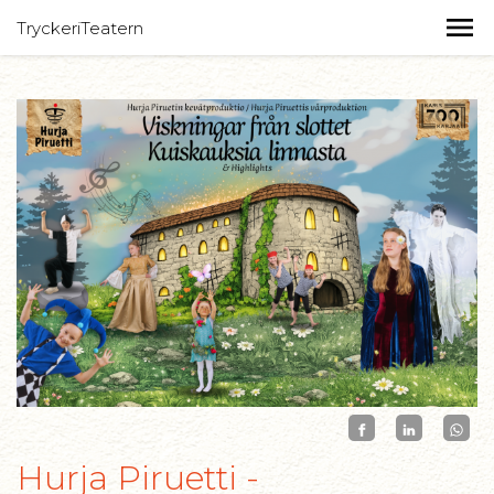
TryckeriTeatern
Hurja Piruetti -