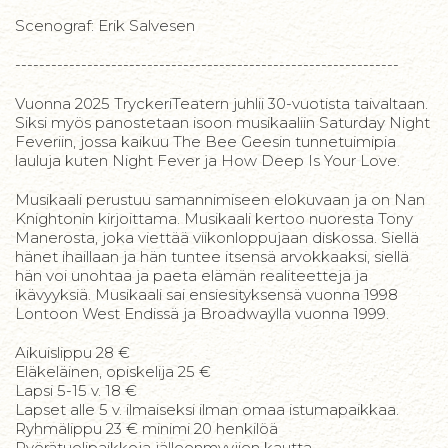
Scenograf: Erik Salvesen
----------------------------------------------------------------
Vuonna 2025 TryckeriTeatern juhlii 30-vuotista taivaltaan.
Siksi myös panostetaan isoon musikaaliin Saturday Night
Feveriin, jossa kaikuu The Bee Geesin tunnetuimipia
lauluja kuten Night Fever ja How Deep Is Your Love.
Musikaali perustuu samannimiseen elokuvaan ja on Nan
Knightonin kirjoittama. Musikaali kertoo nuoresta Tony
Manerosta, joka viettää viikonloppujaan diskossa. Siellä
hänet ihaillaan ja hän tuntee itsensä arvokkaaksi, siellä
hän voi unohtaa ja paeta elämän realiteetteja ja
ikävyyksiä. Musikaali sai ensiesityksensä vuonna 1998
Lontoon West Endissä ja Broadwaylla vuonna 1999.
Aikuislippu 28 €
Eläkeläinen, opiskelija 25 €
Lapsi 5-15 v. 18 €
Lapset alle 5 v. ilmaiseksi ilman omaa istumapaikkaa.
Ryhmälippu 23 € minimi 20 henkilöä
Pyörätuolipaikkoja jälleenmyyjien kautta