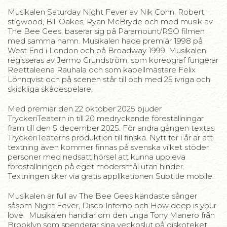
Musikalen Saturday Night Fever av Nik Cohn, Robert
stigwood, Bill Oakes, Ryan McBryde och med musik av
The Bee Gees, baserar sig på Paramount/RSO filmen
med samma namn. Musikalen hade premiär 1998 på
West End i London och på Broadway 1999. Musikalen
regisseras av Jermo Grundström, som koreograf fungerar
Reettaleena Rauhala och som kapellmästare Felix
Lönnqvist och på scenen står till och med 25 ivriga och
skickliga skådespelare.
Med premiär den 22 oktober 2025 bjuder
TryckeriTeatern in till 20 medryckande föreställningar
fram till den 5 december 2025. För andra gången textas
TryckeriTeaterns produktion till finska. Nytt för i år är att
textning även kommer finnas på svenska vilket stöder
personer med nedsatt hörsel att kunna uppleva
föreställningen på eget modersmål utan hinder.
Textningen sker via gratis applikationen Subtitle mobile.
Musikalen är full av The Bee Gees kändaste sånger
såsom Night Fever, Disco Inferno och How deep is your
love. Musikalen handlar om den unga Tony Manero från
Brooklyn som spenderar sina veckoslut på diskoteket