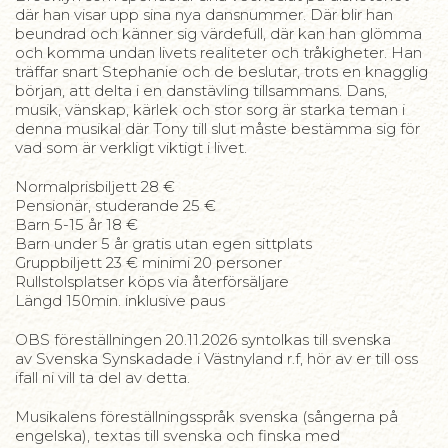
där han visar upp sina nya dansnummer. Där blir han
beundrad och känner sig värdefull, där kan han glömma
och komma undan livets realiteter och tråkigheter. Han
träffar snart Stephanie och de beslutar, trots en knagglig
början, att delta i en danstävling tillsammans. Dans,
musik, vänskap, kärlek och stor sorg är starka teman i
denna musikal där Tony till slut måste bestämma sig för
vad som är verkligt viktigt i livet.
Normalprisbiljett 28 €
Pensionär, studerande 25 €
Barn 5-15 år 18 €
Barn under 5 år gratis utan egen sittplats
Gruppbiljett 23 € minimi 20 personer
Rullstolsplatser köps via återförsäljare
Längd 150min. inklusive paus
OBS föreställningen 20.11.2026 syntolkas till svenska
av Svenska Synskadade i Västnyland r.f, hör av er till oss
ifall ni vill ta del av detta.
Musikalens föreställningsspråk svenska (sångerna på
engelska), textas till svenska och finska med