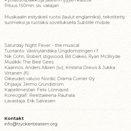
Pituus 150min. sis. väliajan
Musikaalin esityskieli ruotsi (laulut englanniksi), tekstitetty
suomeksi ja ruotsiksi sovelluksella Subtitle mobile
Saturday Night Fever - the musical
Tuotanto: Västnyländska Ungdomsringen r.f
Nik Cohn, Robert stigwood, Bill Oakes, Ryan McBryde
Musiikki The Bee Gees
Käännös: Anders Albien (sv), Kristiina Drews & Jukka
Virtanen (fi)
Oikeudet valvoo Nordic Drama Corner Oy
Ohjaaja: Jermo Grundström
Kapellimestari: Felix Lönnqvist
Koreografi: Reettaleena Rauhala
​Lavastaja: Erik Salvesen
Kontakt
info@tryckeriteatern.org