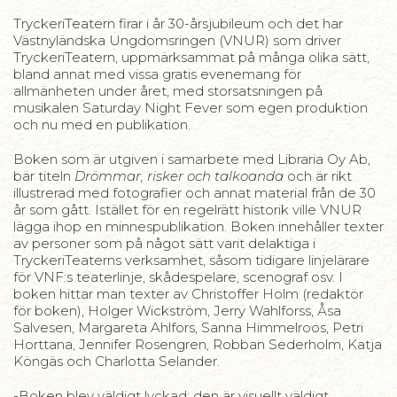
TryckeriTeatern firar i år 30-årsjubileum och det har
Västnyländska Ungdomsringen (VNUR) som driver
TryckeriTeatern, uppmärksammat på många olika sätt,
bland annat med vissa gratis evenemang för
allmänheten under året, med storsatsningen på
musikalen Saturday Night Fever som egen produktion
och nu med en publikation.
Boken som är utgiven i samarbete med Libraria Oy Ab,
bär titeln
Drömmar, risker och talkoanda
och är rikt
illustrerad med fotografier och annat material från de 30
år som gått. Istället för en regelrätt historik ville VNUR
lägga ihop en minnespublikation. Boken innehåller texter
av personer som på något sätt varit delaktiga i
TryckeriTeaterns verksamhet, såsom tidigare linjelärare
för VNF:s teaterlinje, skådespelare, scenograf osv. I
boken hittar man texter av Christoffer Holm (redaktör
för boken), Holger Wickström, Jerry Wahlforss, Åsa
Salvesen, Margareta Ahlfors, Sanna Himmelroos, Petri
Horttana, Jennifer Rosengren, Robban Sederholm, Katja
Köngäs och Charlotta Selander.
-Boken blev väldigt lyckad; den är visuellt väldigt