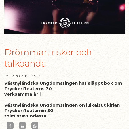
Drömmar, risker och
talkoanda
05.12.2025
kl. 14:40
Västnyländska Ungdomsringen har släppt bok om
TryckeriTeaterns 30
verksamma år |
Västnyländska Ungdomsringen on julkaisut kirjan
TryckeriTeaternin 30
toimintavuodesta