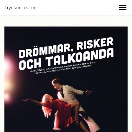
TryckeriTeatern