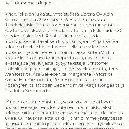
nyt julkaisemalla kirjan.
Kirjan, joka on julkaistu yhteistyössä Libraria Oy Ab:n
kanssa, nimi on
Drömmar, risker och talkoanda
(Unelmia, riskejä ja talkoohenkeä) ja se on runsaasti
kuvitettu valokuvilla ja muulla materiaalilla kuluneiden 30
vuoden ajalta. VNUR halusi kirjan avulla luoda
muistojulkaisun tavallisen historiikin sijaan. Kirja sisältää
tekstejä henkilöiltä, jotka ovat jollain tavalla olleet
mukana TryckeriTeaternin toiminnassa, kuten VNF:n
teatterilinjan entiseltä linjaopettajalta, näyttelijöiltä,
lavastajalta jne. Kirjasta löytyy tekstejä Christoffer
Holmilta (kirjan toimittaja), Holger Wickströmiltä, Jerry
Wahlforssilta, Åsa Salvesenilta, Margareta Ahlforsilta,
Sanna Himmelroosilta, Petri Horttanalta, Jennifer
Rosengreniltä, Robban Sederholmilta, Katja Köngäältä ja
Charlotta Selanderilta.
-Kirja on erittäin onnistunut; se on visuaalisesti hyvin
houkutteleva ja henkilökohtaisemmat muistotekstit
tekevät siitä mielenkiintoisen syvemmällä tasolla, kun sitä
lukee. Oli hauskaa, että kaikki, joihin olimme yhteydessä
halusivat ilomielin kirjoittaa tekstin ”omasta Tryckiksestä”.