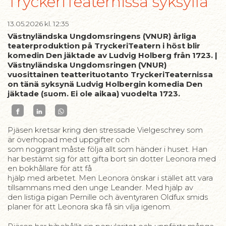
TryckeriTeaternissa syksyllä
13.05.2026
kl. 12:35
Västnyländska Ungdomsringens (VNUR) årliga
teaterproduktion på TryckeriTeatern i höst blir
komedin Den jäktade av Ludvig Holberg från 1723. |
Västnyländska Ungdomsringen (VNUR)
vuosittainen teatterituotanto TryckeriTeaternissa
on tänä syksynä Ludvig Holbergin komedia Den
jäktade (suom. Ei ole aikaa) vuodelta 1723.
Pjäsen kretsar kring den stressade Vielgeschrey som
är överhopad med uppgifter och
som noggrant måste följa allt som händer i huset. Han
har bestämt sig för att gifta bort sin dotter Leonora med
en bokhållare för att få
hjälp med arbetet. Men Leonora önskar i stället att vara
tillsammans med den unge Leander. Med hjälp av
den listiga pigan Pernille och äventyraren Oldfux smids
planer för att Leonora ska få sin vilja igenom.