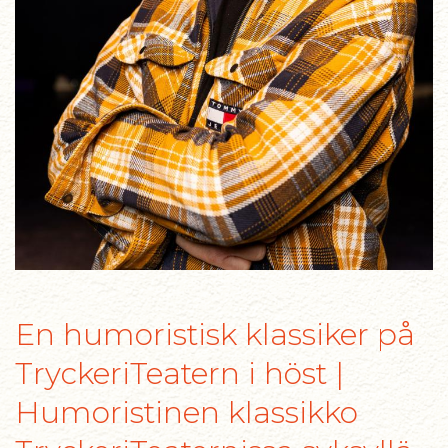
En humoristisk klassiker på
TryckeriTeatern i höst |
Humoristinen klassikko