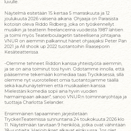
luvulle.
Näytelmä esitetään 15 kertaa 5 marraskuuta ja 12
joulukuuta 2026 välisenä aikana. Ohjaaja on Paraisista
kotoisin oleva Riddo Ridberg, joka on työskennellyt
musiikin ja teatterin freelancerina vuodesta 1987 lähtien
ja toimii myös Teaterboulagetin taiteellisena johtajana.
VNUR on aiemmin palkannut hänet ohjaajaksi Peter Pan
2021 ja All shook up 2022 tuotantoihin Raaseporin
Kesäteatterissa.
-Olemme tehneet Riddon kanssa yhteistyötä aiemmin,
ja se on aina toiminut tosi hyvin. Odotamme innolla, että
pääsemme tekemään komediaa taas Tryckiksessä, sillä
olemme nyt vuorotelleet omia tuotantojamme täällä
sekä kauhunäytelmien että musikaalien kanssa.
Mielestäni komedia sopii aina hyvin vuoden
harmaimpaan aikaan", sanoo VNUR:n toiminnanjohtaja ja
tuottaja Charlotta Selander.
Ensimmäinen tapaaminen järjestetään
TryckeriTeaternissa sunnuntaina 24 toukokuuta 2026 klo
11. Näytelmään tarvitaan 9 henkilöä, jotka ovat vähintään
18-vuotiaita. Harjoitukset alkavat elokuussa. Jos olet