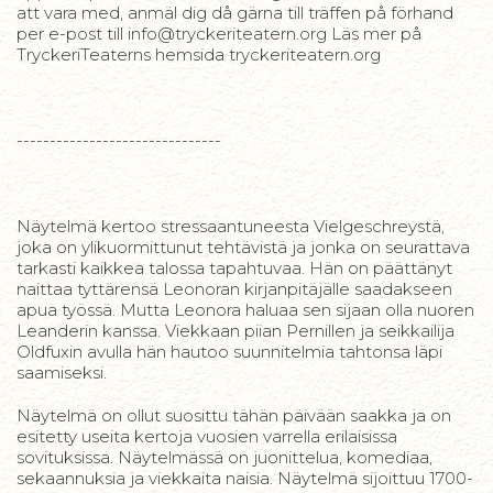
att vara med, anmäl dig då gärna till träffen på förhand
per e-post till info@tryckeriteatern.org Läs mer på
TryckeriTeaterns hemsida tryckeriteatern.org
-------------------------------
Näytelmä kertoo stressaantuneesta Vielgeschreystä,
joka on ylikuormittunut tehtävistä ja jonka on seurattava
tarkasti kaikkea talossa tapahtuvaa. Hän on päättänyt
naittaa tyttärensä Leonoran kirjanpitäjälle saadakseen
apua työssä. Mutta Leonora haluaa sen sijaan olla nuoren
Leanderin kanssa. Viekkaan piian Pernillen ja seikkailija
Oldfuxin avulla hän hautoo suunnitelmia tahtonsa läpi
saamiseksi.
Näytelmä on ollut suosittu tähän päivään saakka ja on
esitetty useita kertoja vuosien varrella erilaisissa
sovituksissa. Näytelmässä on juonittelua, komediaa,
sekaannuksia ja viekkaita naisia. Näytelmä sijoittuu 1700-