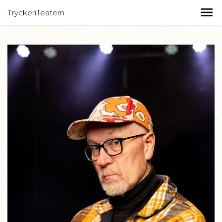
TryckeriTeatern