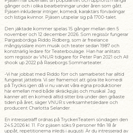
Pjäsen har bibehållit sin popularitet och uppförts många
gånger och i olika bearbetningar under åren som gått.
Pjäsen inkluderar intriger, komedi, karaktärs förväxlingar
och listiga kvinnor. Pjäsen utspelar sig på 1700-talet.
Den jäktade kommer spelas 15 gånger mellan den 5
november och 12 december 2026. Som regissör fungerar
Pargasbördiga Riddo Ridberg, som är freelance
mångsysslare inom musik och teater sedan 1987 och
konstnärlig ledare för Teaterboulage. Han har anlitats
som regissör av VNUR tidigare för Peter Pan 2021 och All
shook up 2022 på Raseborgs Sommarteater.
-Vi har jobbat med Riddo förr och samarbetet har alltid
fungerat jättebra. Vi ser framemot att göra lite komedi
på Tryckis igen då vi nu varvat våra egna produktioner
här emellan med både skräckpjäs och musikal. Jag
känner att en komedi alltid sitter bra under den gråaste
tiden på året, säger VNUR:s verksamhetsledare och
producent Charlotta Selander.
En intresseträff ordnas på TryckeriTeatern söndagen den
24.5.2026 kl. 11. För pjäsen söks 9 personer från 18 år
uppåt, repetitionerna inleds i augusti. Är du intresserad av