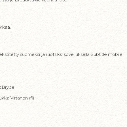
ikkaa.
 tekstitetty suomeksi ja ruotsiksi sovelluksella Subtitle mobile
McBryde
ukka Virtanen (fi)