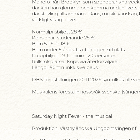
Manero från Brooklyn som spenderar sina veckos
där kan han glömma och komma undan livets reali
danstävling tillsammans. Dans, musik, vänskap, 
verkligt viktigt i livet.
Normalprisbiljett 28 €
Pensionär, studerande 25 €
Barn 5-15 år 18 €
Barn under 5 år gratis utan egen sittplats
Gruppbiljett 23 € minimi 20 personer
Rullstolsplatser köps via återförsäljare
Längd 150min. inklusive paus
OBS föreställningen 20.11.2026 syntolkas till svens
Musikalens föreställningsspråk svenska (sångern
Saturday Night Fever - the musical
Produktion: Västnyländska Ungdomsringen r.f