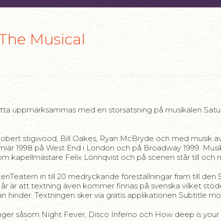
 The Musical
 Detta uppmärksammas med en storsatsning på musikalen Sa
Robert stigwood, Bill Oakes, Ryan McBryde och med musik 
är 1998 på West End i London och på Broadway 1999. Musik
 kapellmästare Felix Lönnqvist och på scenen står till och m
iTeatern in till 20 medryckande föreställningar fram till de
ör i år är att textning även kommer finnas på svenska vilket s
hinder. Textningen sker via gratis applikationen Subtitle mob
ånger såsom Night Fever, Disco Inferno och How deep is your