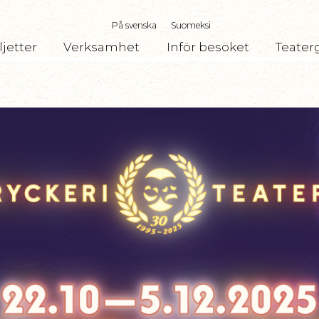
På svenska
Suomeksi
ljetter
Verksamhet
Inför besöket
Teater