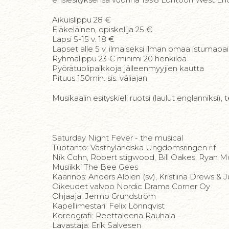
Aikuislippu 28 €
Eläkeläinen, opiskelija 25 €
Lapsi 5-15 v. 18 €
Lapset alle 5 v. ilmaiseksi ilman omaa istumapa
Ryhmälippu 23 € minimi 20 henkilöä
Pyörätuolipaikkoja jälleenmyyjien kautta
Pituus 150min. sis. väliajan
Musikaalin esityskieli ruotsi (laulut englanniksi),
Saturday Night Fever - the musical
Tuotanto: Västnyländska Ungdomsringen r.f
Nik Cohn, Robert stigwood, Bill Oakes, Ryan 
Musiikki The Bee Gees
Käännös: Anders Albien (sv), Kristiina Drews & J
Oikeudet valvoo Nordic Drama Corner Oy
Ohjaaja: Jermo Grundström
Kapellimestari: Felix Lönnqvist
Koreografi: Reettaleena Rauhala
​Lavastaja: Erik Salvesen