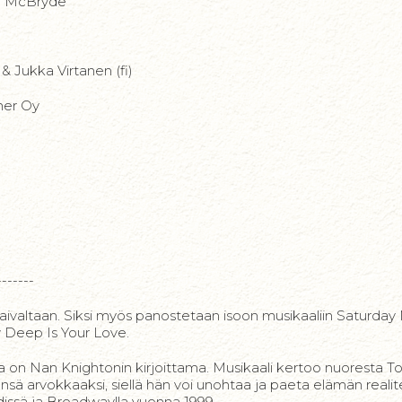
an McBryde
& Jukka Virtanen (fi)
ner Oy
-------
taivaltaan. Siksi myös panostetaan isoon musikaaliin Saturday
w Deep Is Your Love.
 on Nan Knightonin kirjoittama. Musikaali kertoo nuoresta To
sensä arvokkaaksi, siellä hän voi unohtaa ja paeta elämän realite
issä ja Broadwaylla vuonna 1999.