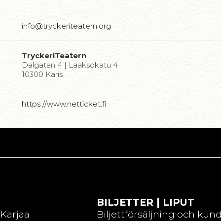
info@tryckeriteatern.org
TryckeriTeatern
Dalgatan 4 | Laaksokatu 4
10300 Karis
https://www.netticket.fi
BILJETTER | LIPUT
/Karjaa
Biljettförsäljning och kun