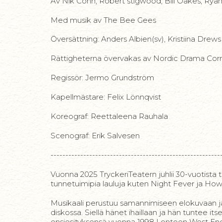
Av Nik Cohn, Robert stigwood, Bill Oakes, Ry
Med musik av The Bee Gees
Översättning: Anders Albien(sv), Kristiina Drews 
Rättigheterna övervakas av Nordic Drama Cor
Regissör: Jermo Grundström
Kapellmästare: Felix Lönnqvist
Koreograf: Reettaleena Rauhala
Scenograf: Erik Salvesen
---------------------------------------------------------
Vuonna 2025 TryckeriTeatern juhlii 30-vuotista 
tunnetuimipia lauluja kuten Night Fever ja Ho
Musikaali perustuu samannimiseen elokuvaan ja
diskossa. Siellä hänet ihaillaan ja hän tuntee it
ensiesityksensä vuonna 1998 Lontoon West End