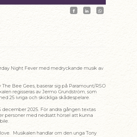
turday Night Fever med medryckande musik av
av The Bee Gees, baserar sig på Paramount/RSO
alen regisseras av Jermo Grundström, som
ed 25 ivriga och skickliga skådespelare.
n 5 december 2025. För andra gången textas
töder personer med nedsatt hörsel att kunna
ile.
 love. Musikalen handlar om den unga Tony