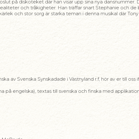
lut på diskoteket där han visar upp sina nya dansnummer. Dä
teter och tråkigheter. Han träffar snart Stephanie och de bes
kärlek och stor sorg är starka teman i denna musikal där Tony
ka av Svenska Synskadade i Västnyland r.f, hör av er till oss ifall
a på engelska), textas till svenska och finska med applikatio