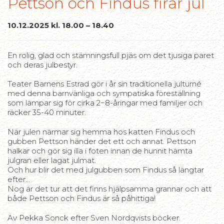
Pettson och Findus firar jul
10.12.2025 kl. 18.00 – 18.40
En rolig, glad och stämningsfull pjäs om det tjusiga paret
och deras julbestyr.
Teater Barnens Estrad gör i år sin traditionella julturné
med denna barnvänliga och sympatiska föreställning
som lämpar sig för cirka 2−8-åringar med familjer och
räcker 35-40 minuter.
När julen närmar sig hemma hos katten Findus och
gubben Pettson händer det ett och annat. Pettson
halkar och gör sig illa i foten innan de hunnit hämta
julgran eller lagat julmat.
Och hur blir det med julgubben som Findus så längtar
efter…
Nog är det tur att det finns hjälpsamma grannar och att
både Pettson och Findus är så påhittiga!
Av Pekka Sonck efter Sven Nordqvists böcker.