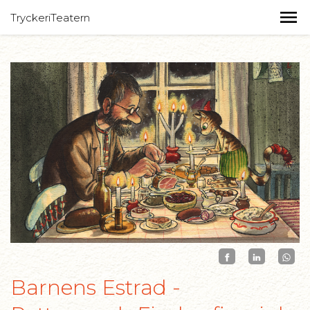
TryckeriTeatern
Barnens Estrad -