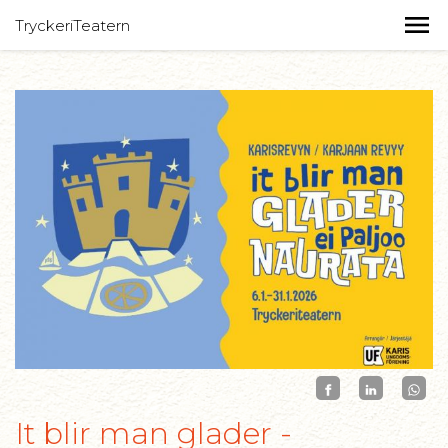
TryckeriTeatern
It blir man glader -