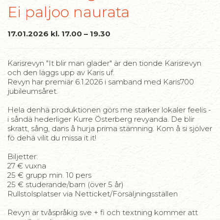
Ei paljoo naurata
17.01.2026 kl. 17.00 – 19.30
Karisrevyn "It blir man glader" är den tionde Karisrevyn
och den läggs upp av Karis uf.
Revyn har premiär 6.1.2026 i samband med Karis700
jubileumsåret.
Hela denhä produktionen görs me starker lokaler feelis -
i såndä hederliger Kurre Österberg revyanda. De blir
skratt, sång, dans å hurja prima stämning. Kom å si sjölver
fö dehä vilit du missa it it!
Biljetter:
27 € vuxna
25 € grupp min. 10 pers
25 € studerande/barn (över 5 år)
Rullstolsplatser via Netticket/Försäljningsställen
Revyn är tvåspråkig sve + fi och textning kommer att