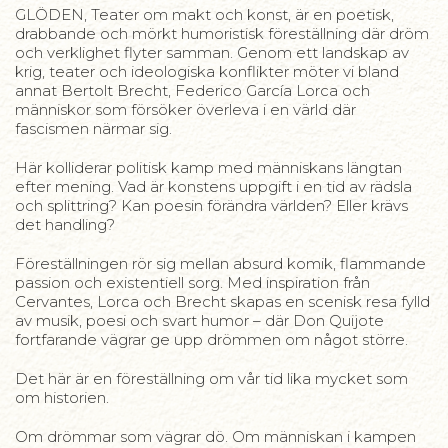
GLÖDEN, Teater om makt och konst, är en poetisk,
drabbande och mörkt humoristisk föreställning där dröm
och verklighet flyter samman. Genom ett landskap av
krig, teater och ideologiska konflikter möter vi bland
annat Bertolt Brecht, Federico García Lorca och
människor som försöker överleva i en värld där
fascismen närmar sig.
Här kolliderar politisk kamp med människans längtan
efter mening. Vad är konstens uppgift i en tid av rädsla
och splittring? Kan poesin förändra världen? Eller krävs
det handling?
Föreställningen rör sig mellan absurd komik, flammande
passion och existentiell sorg. Med inspiration från
Cervantes, Lorca och Brecht skapas en scenisk resa fylld
av musik, poesi och svart humor – där Don Quijote
fortfarande vägrar ge upp drömmen om något större.
Det här är en föreställning om vår tid lika mycket som
om historien.
Om drömmar som vägrar dö. Om människan i kampen