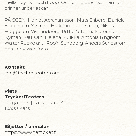
mellan cynism och hopp. Och om glöden som ännu
brinner under askan.
PÅ SCEN: Harriet Abrahamsson, Mats Enberg, Daniela
Fogelholm, Yasmine Harkimo-Lagerström, Niklas
Häggblom, Vivi Lindberg, Riitta Ketelimäki, Jonna
Nyman, Paul Olin, Helena Puukka, Antonia Ringbom,
Walter Ruokolahti, Robin Sundberg, Anders Sundström
och Jerry Wahlforss
Kontakt
info@tryckeriteatern.org
Plats
TryckeriTeatern
Dalgatan 4 | Laaksokatu 4
10300 Karis
Biljetter / anmälan
https://www.netticket.fi