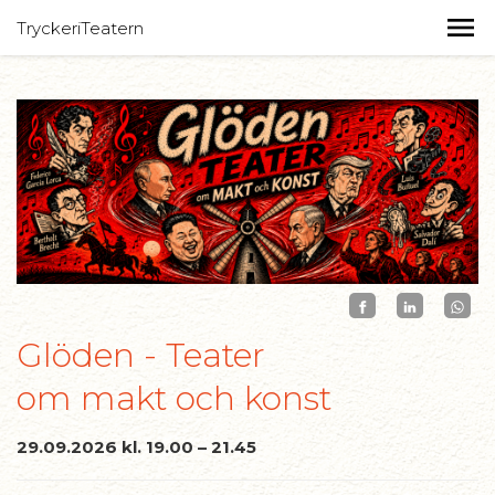
TryckeriTeatern
Glöden - Teater
om makt och konst
29.09.2026 kl. 19.00 – 21.45