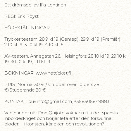
Ett drömspel av Ilja Lehtinen
REGI: Erik Pöysti
FÖRESTÄLLNINGAR:
Tryckeriteatern: 28.9 kl 19 (Genrep), 29.9 kl 19 (Premiär),
2.10 kl 19, 3.10 kl 19, 4.10 kl 15
AV-teatern, Annegatan 26, Helsingfors: 28.10 kl 19, 29.10 kl
19, 30.10 kl 19, 1.11 kl 19
BOKNINGAR: www.netticket.fi
PRIS: Normal 30 € / Grupper över 10 pers 28
€/Studerande 20 €
KONTAKT: puv.info@gmail.com, +358505849883
Vad händer när Don Quijote vaknar mitt i det spanska
inbördeskriget och börjar leta efter den försvunna
glöden – i konsten, kärleken och revolutionen?