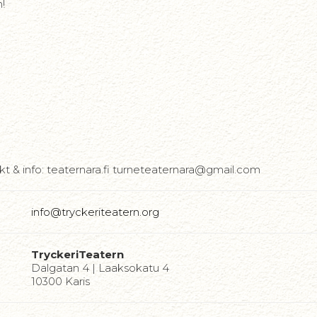
!
kt & info: teaternara.fi turneteaternara@gmail.com
info@tryckeriteatern.org
TryckeriTeatern
Dalgatan 4 | Laaksokatu 4
10300 Karis