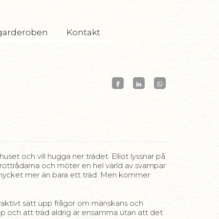
garderoben
Kontakt
et och vill hugga ner trädet. Elliot lyssnar på
rottrådarna och möter en hel värld av svampar
 är mycket mer än bara ett träd. Men kommer
teraktivt sätt upp frågor om mänskans och
op och att träd aldrig är ensamma utan att det