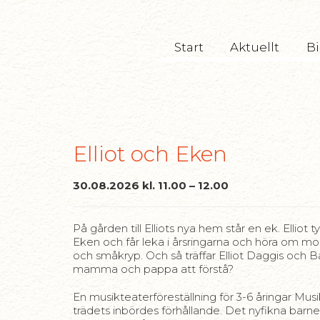
TryckeriTeatern
Start
Aktuellt
Bi
Elliot och Eken
30.08.2026 kl. 11.00 – 12.00
På gården till Elliots nya hem står en ek. Elli
Eken och får leka i årsringarna och höra om m
och småkryp. Och så träffar Elliot Daggis och Ba
mamma och pappa att förstå?
En musikteaterföreställning för 3-6 åringar Musi
trädets inbördes förhållande. Det nyfikna barne