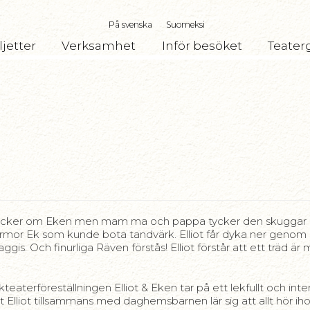
På svenska
Suomeksi
ljetter
Verksamhet
Inför besöket
Teater
ot tycker om Eken men mam ma och pappa tycker den skuggar hus
ormor Ek som kunde bota tandvärk. Elliot får dyka ner genom 
ggis. Och finurliga Räven förstås! Elliot förstår att ett träd
kteaterföreställningen Elliot & Eken tar på ett lekfullt och in
t Elliot tillsammans med daghemsbarnen lär sig att allt hör ih