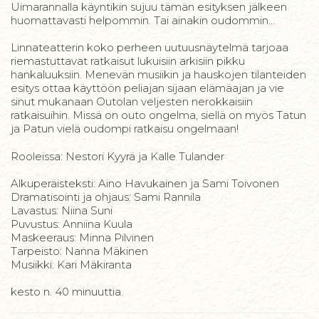
Uimarannalla käyntikin sujuu tämän esityksen jälkeen
huomattavasti helpommin. Tai ainakin oudommin…
Linnateatterin koko perheen uutuusnäytelmä tarjoaa
riemastuttavat ratkaisut lukuisiin arkisiin pikku
hankaluuksiin. Menevän musiikin ja hauskojen tilanteiden
esitys ottaa käyttöön peliajan sijaan elämäajan ja vie
sinut mukanaan Outolan veljesten nerokkaisiin
ratkaisuihin. Missä on outo ongelma, siellä on myös Tatun
ja Patun vielä oudompi ratkaisu ongelmaan!
Rooleissa: Nestori Kyyrä ja Kalle Tulander
Alkuperäisteksti: Aino Havukainen ja Sami Toivonen
Dramatisointi ja ohjaus: Sami Rannila
Lavastus: Niina Suni
Puvustus: Anniina Kuula
Maskeeraus: Minna Pilvinen
Tarpeisto: Nanna Mäkinen
Musiikki: Kari Mäkiranta
kesto n. 40 minuuttia.