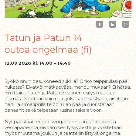
Tatun ja Patun 14
outoa ongelmaa (fi)
12.09.2026 kl. 14.00 – 14.40
Syökö sinun pesukoneesi sukkia? Onko teippirullasi pää
hukassa? Eivätkö matkaevääsi mahdu mukaan? Ei hätää,
nimittäin… Tatun ja Patun oivallinen esitys muuttaa
elämäsi! Sidotaan vain naru jokaiseen sukkaan, aistitaan
herkillä silmäripsillä teippirullan pää ja suoristetaan
banaanit sekä teipataan rusinat takaraivoon.
Nyt päästään eroon kengän pohjaan tarttuneesta
vessapaperista, siivoamisen tylsyydestä ja poistetaan
myös muutama jouluun ja teatteriin liittyvä ongelma.