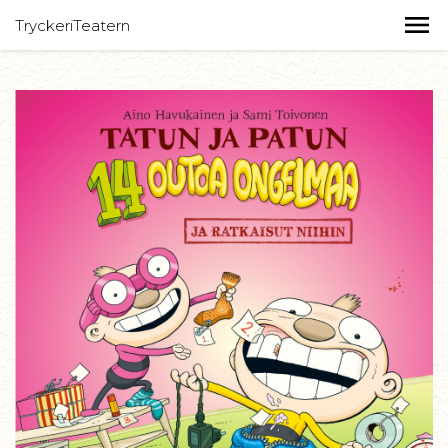
TryckeriTeatern