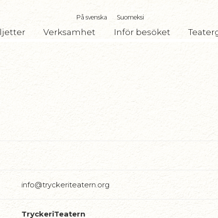
På svenska
Suomeksi
ljetter
Verksamhet
Inför besöket
Teater
info@tryckeriteatern.org
TryckeriTeatern