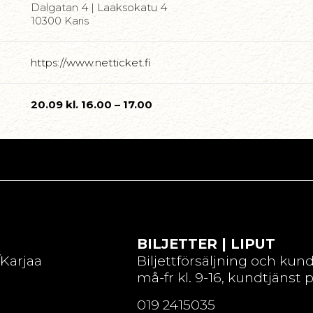
Dalgatan 4 | Laaksokatu 4
10300 Karis
https://www.netticket.fi
20.09 kl. 16.00 – 17.00
BILJETTER | LIPUT
/Karjaa
Biljettförsäljning och kun
må-fr kl. 9-16, kundtjänst 
019 2415035