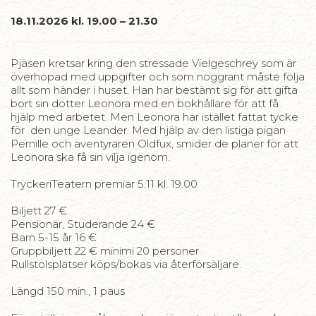
18.11.2026 kl. 19.00 – 21.30
Pjäsen kretsar kring den stressade Vielgeschrey som är
överhopad med uppgifter och som noggrant måste följa
allt som händer i huset. Han har bestämt sig för att gifta
bort sin dotter Leonora med en bokhållare för att få
hjälp med arbetet. Men Leonora har istället fattat tycke
för den unge Leander. Med hjälp av den listiga pigan
Pernille och äventyraren Oldfux, smider de planer för att
Leonora ska få sin vilja igenom.
TryckeriTeatern premiär 5.11 kl. 19.00
Biljett 27 €
Pensionär, Studerande 24 €
Barn 5-15 år 16 €
Gruppbiljett 22 € minimi 20 personer
Rullstolsplatser köps/bokas via återförsäljare.
Längd 150 min., 1 paus