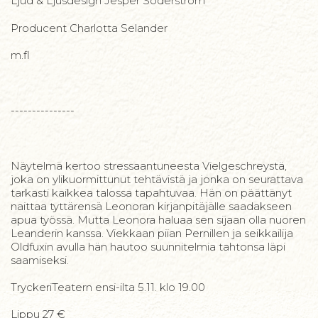
Ljud & Ljusdesign Jesper Söderström
Producent Charlotta Selander
m.fl
---------------
Näytelmä kertoo stressaantuneesta Vielgeschreystä,
joka on ylikuormittunut tehtävistä ja jonka on seurattava
tarkasti kaikkea talossa tapahtuvaa. Hän on päättänyt
naittaa tyttärensä Leonoran kirjanpitäjälle saadakseen
apua työssä. Mutta Leonora haluaa sen sijaan olla nuoren
Leanderin kanssa. Viekkaan piian Pernillen ja seikkailija
Oldfuxin avulla hän hautoo suunnitelmia tahtonsa läpi
saamiseksi.
TryckeriTeatern ensi-ilta 5.11. klo 19.00
Lippu 27 €