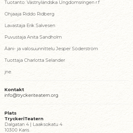
Tuotanto: Västnyländska Ungdomsringen r.f
Ohjaaja Riddo Ridberg
Lavastaja Erik Salvesen
Puvustaja Anita Sandholm
Ääni- ja valosuunnittelu Jesper Söderström
Tuottaja Charlotta Selander
jne.
Kontakt
info@tryckeriteatern.org
Plats
TryckeriTeatern
Dalgatan 4 | Laaksokatu 4
10300 Karis