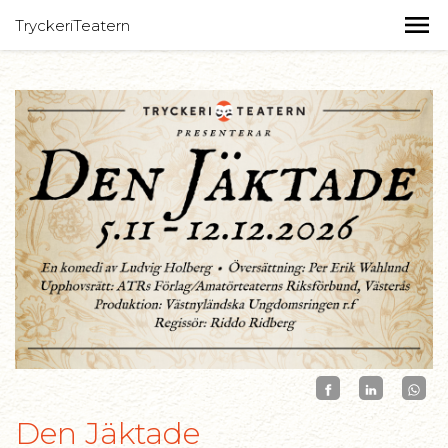
TryckeriTeatern
Den Jäktade