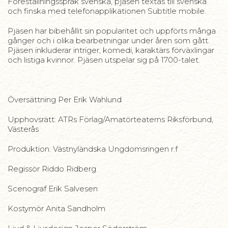
Föreställningsspråk svenska, pjäsen textas till svenska
och finska med telefonapplikationen Subtitle mobile.
Pjäsen har bibehållit sin popularitet och uppförts många
gånger och i olika bearbetningar under åren som gått.
Pjäsen inkluderar intriger, komedi, karaktärs förväxlingar
och listiga kvinnor. Pjäsen utspelar sig på 1700-talet.
Översättning Per Erik Wahlund
Upphovsrätt: ATRs Förlag/Amatörteaterns Riksförbund,
Västerås
Produktion: Västnyländska Ungdomsringen r.f
Regissör Riddo Ridberg
Scenograf Erik Salvesen
Kostymör Anita Sandholm