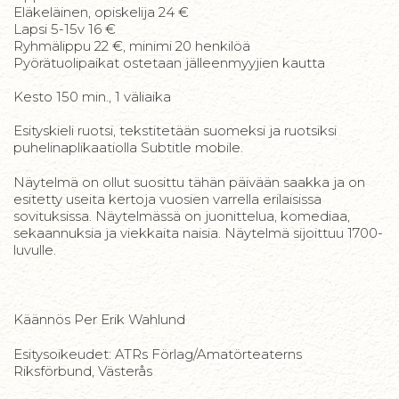
Eläkeläinen, opiskelija 24 €
Lapsi 5-15v 16 €
Ryhmälippu 22 €, minimi 20 henkilöä
Pyörätuolipaikat ostetaan jälleenmyyjien kautta
Kesto 150 min., 1 väliaika
Esityskieli ruotsi, tekstitetään suomeksi ja ruotsiksi
puhelinaplikaatiolla Subtitle mobile.
Näytelmä on ollut suosittu tähän päivään saakka ja on
esitetty useita kertoja vuosien varrella erilaisissa
sovituksissa. Näytelmässä on juonittelua, komediaa,
sekaannuksia ja viekkaita naisia. Näytelmä sijoittuu 1700-
luvulle.
Käännös Per Erik Wahlund
Esitysoikeudet: ATRs Förlag/Amatörteaterns
Riksförbund, Västerås