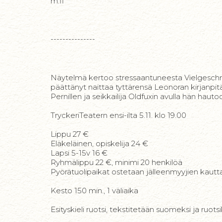
m.fl
---------------
Näytelmä kertoo stressaantuneesta Vielgeschrey
päättänyt naittaa tyttärensä Leonoran kirjanpi
Pernillen ja seikkailija Oldfuxin avulla hän haut
TryckeriTeatern ensi-ilta 5.11. klo 19.00
Lippu 27 €
Eläkeläinen, opiskelija 24 €
Lapsi 5-15v 16 €
Ryhmälippu 22 €, minimi 20 henkilöä
Pyörätuolipaikat ostetaan jälleenmyyjien kautt
Kesto 150 min., 1 väliaika
Esityskieli ruotsi, tekstitetään suomeksi ja ruots