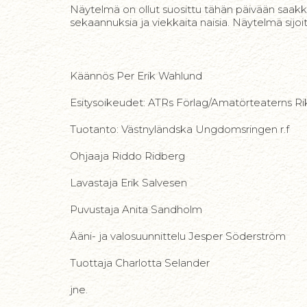
Näytelmä on ollut suosittu tähän päivään saakka 
sekaannuksia ja viekkaita naisia. Näytelmä sijoit
Käännös Per Erik Wahlund
Esitysoikeudet: ATRs Förlag/Amatörteaterns Ri
Tuotanto: Västnyländska Ungdomsringen r.f
Ohjaaja Riddo Ridberg
Lavastaja Erik Salvesen
Puvustaja Anita Sandholm
Ääni- ja valosuunnittelu Jesper Söderström
Tuottaja Charlotta Selander
jne.