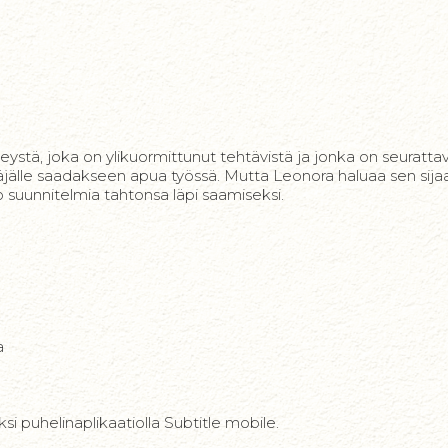
stä, joka on ylikuormittunut tehtävistä ja jonka on seuratta
täjälle saadakseen apua työssä. Mutta Leonora haluaa sen sija
oo suunnitelmia tahtonsa läpi saamiseksi.
a
iksi puhelinaplikaatiolla Subtitle mobile.