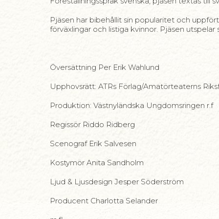
Föreställningsspråk svenska, pjäsen textas till
Pjäsen har bibehållit sin popularitet och uppfö
förväxlingar och listiga kvinnor. Pjäsen utspelar 
Översättning Per Erik Wahlund
Upphovsrätt: ATRs Förlag/Amatörteaterns Riksf
Produktion: Västnyländska Ungdomsringen r.f
Regissör Riddo Ridberg
Scenograf Erik Salvesen
Kostymör Anita Sandholm
Ljud & Ljusdesign Jesper Söderström
Producent Charlotta Selander