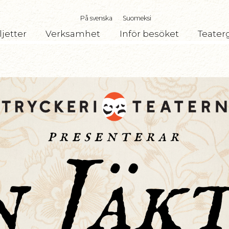
På svenska
Suomeksi
ljetter
Verksamhet
Inför besöket
Teater