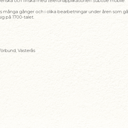
 svenska och finska med telefonapplikationen Subtitle mobile.
rts många gånger och i olika bearbetningar under åren som gått
sig på 1700-talet.
örbund, Västerås