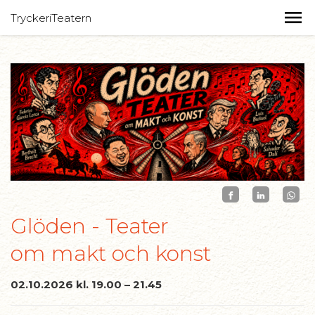
TryckeriTeatern
Glöden - Teater
om makt och konst
02.10.2026 kl. 19.00 – 21.45