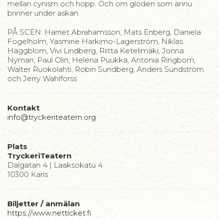
mellan cynism och hopp. Och om glöden som ännu
brinner under askan.
PÅ SCEN: Harriet Abrahamsson, Mats Enberg, Daniela
Fogelholm, Yasmine Harkimo-Lagerström, Niklas
Häggblom, Vivi Lindberg, Riitta Ketelimäki, Jonna
Nyman, Paul Olin, Helena Puukka, Antonia Ringbom,
Walter Ruokolahti, Robin Sundberg, Anders Sundström
och Jerry Wahlforss
Kontakt
info@tryckeriteatern.org
Plats
TryckeriTeatern
Dalgatan 4 | Laaksokatu 4
10300 Karis
Biljetter / anmälan
https://www.netticket.fi