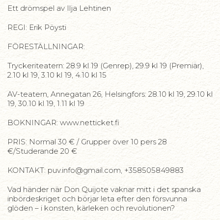
Ett drömspel av Ilja Lehtinen
REGI: Erik Pöysti
FÖRESTÄLLNINGAR:
Tryckeriteatern: 28.9 kl 19 (Genrep), 29.9 kl 19 (Premiär),
2.10 kl 19, 3.10 kl 19, 4.10 kl 15
AV-teatern, Annegatan 26, Helsingfors: 28.10 kl 19, 29.10 kl
19, 30.10 kl 19, 1.11 kl 19
BOKNINGAR: www.netticket.fi
PRIS: Normal 30 € / Grupper över 10 pers 28
€/Studerande 20 €
KONTAKT: puv.info@gmail.com, +358505849883
Vad händer när Don Quijote vaknar mitt i det spanska
inbördeskriget och börjar leta efter den försvunna
glöden – i konsten, kärleken och revolutionen?