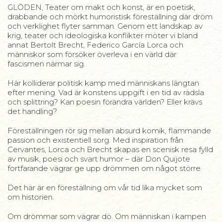
GLÖDEN, Teater om makt och konst, är en poetisk,
drabbande och mörkt humoristisk föreställning där dröm
och verklighet flyter samman. Genom ett landskap av
krig, teater och ideologiska konflikter möter vi bland
annat Bertolt Brecht, Federico García Lorca och
människor som försöker överleva i en värld där
fascismen närmar sig.
Här kolliderar politisk kamp med människans längtan
efter mening. Vad är konstens uppgift i en tid av rädsla
och splittring? Kan poesin förändra världen? Eller krävs
det handling?
Föreställningen rör sig mellan absurd komik, flammande
passion och existentiell sorg. Med inspiration från
Cervantes, Lorca och Brecht skapas en scenisk resa fylld
av musik, poesi och svart humor – där Don Quijote
fortfarande vägrar ge upp drömmen om något större.
Det här är en föreställning om vår tid lika mycket som
om historien.
Om drömmar som vägrar dö. Om människan i kampen