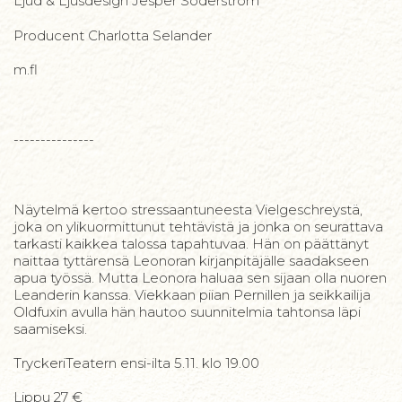
Ljud & Ljusdesign Jesper Söderström
Producent Charlotta Selander
m.fl
---------------
Näytelmä kertoo stressaantuneesta Vielgeschreystä,
joka on ylikuormittunut tehtävistä ja jonka on seurattava
tarkasti kaikkea talossa tapahtuvaa. Hän on päättänyt
naittaa tyttärensä Leonoran kirjanpitäjälle saadakseen
apua työssä. Mutta Leonora haluaa sen sijaan olla nuoren
Leanderin kanssa. Viekkaan piian Pernillen ja seikkailija
Oldfuxin avulla hän hautoo suunnitelmia tahtonsa läpi
saamiseksi.
TryckeriTeatern ensi-ilta 5.11. klo 19.00
Lippu 27 €