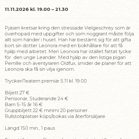
11.11.2026 kl. 19.00 – 21.30
Pjäsen kretsar kring den stressade Vielgeschrey som är
överhopad med uppgifter och som noggrant måste följa
allt som händer i huset. Han har bestämt sig för att gifta
bort sin dotter Leonora med en bokhållare för att få
hjälp med arbetet. Men Leonora har istället fattat tycke
för den unge Leander. Med hjälp av den listiga pigan
Pernille och äventyraren Oldfux, smider de planer för att
Leonora ska få sin vilja igenom.
TryckeriTeatern premiär 5.11 kl. 19.00
Biljett 27 €
Pensionär, Studerande 24 €
Barn 5-15 år 16 €
Gruppbiljett 22 € minimi 20 personer
Rullstolsplatser köps/bokas via återförsäljare.
Längd 150 min., 1 paus