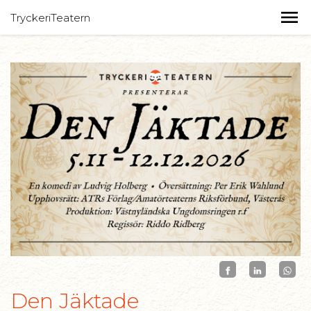
TryckeriTeatern
Den Jäktade