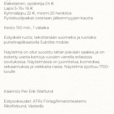
Eläkeläinen, opiskelija 24 €
Lapsi 5-15v 16 €
Ryhmälippu 22 €, minimi 20 henkilöä
Pyörätuolipaikat ostetaan jälleenmyyjien kautta
Kesto 150 min., 1 väliaika
Esityskieli ruotsi, tekstitetään suomeksi ja ruotsiksi
puhelinaplikaatiolla Subtitle mobile.
Näytelmä on ollut suosittu tähän päivään saakka ja on
esitetty useita kertoja vuosien varrella erilaisissa
sovituksissa. Näytelmässä on juonittelua, komediaa,
sekaannuksia ja viekkaita naisia. Näytelmä sijoittuu 1700-
luvulle.
Käännös Per Erik Wahlund
Esitysoikeudet: ATRs Förlag/Amatörteaterns
Riksförbund, Västerås