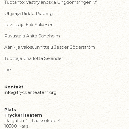
Tuotanto: Västnyländska Ungdomsringen r.f
Ohjaaja Riddo Ridberg
Lavastaja Erik Salvesen
Puvustaja Anita Sandholm
Ääni- ja valosuunnittelu Jesper Söderström
Tuottaja Charlotta Selander
jne.
Kontakt
info@tryckeriteatern.org
Plats
TryckeriTeatern
Dalgatan 4 | Laaksokatu 4
10300 Karis