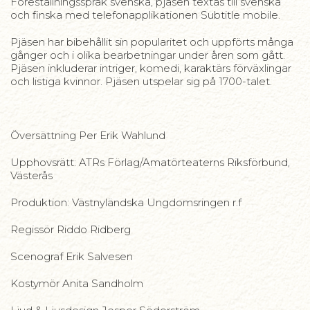
Föreställningsspråk svenska, pjäsen textas till svenska
och finska med telefonapplikationen Subtitle mobile.
Pjäsen har bibehållit sin popularitet och uppförts många
gånger och i olika bearbetningar under åren som gått.
Pjäsen inkluderar intriger, komedi, karaktärs förväxlingar
och listiga kvinnor. Pjäsen utspelar sig på 1700-talet.
Översättning Per Erik Wahlund
Upphovsrätt: ATRs Förlag/Amatörteaterns Riksförbund,
Västerås
Produktion: Västnyländska Ungdomsringen r.f
Regissör Riddo Ridberg
Scenograf Erik Salvesen
Kostymör Anita Sandholm